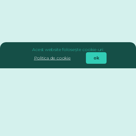
Acest website folosește cookie-uri:
Politica de cookie
ok
Ești client final racordat
sau parte eligibilă în
legătură cu Rețeaua
Electrică de Distribuție
BEPCO NORD?